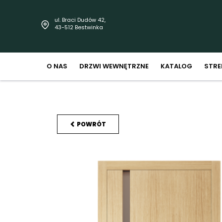
ul. Braci Dudów 42,
43-512 Bestwinka
O NAS
DRZWI WEWNĘTRZNE
KATALOG
STRE
POWRÓT