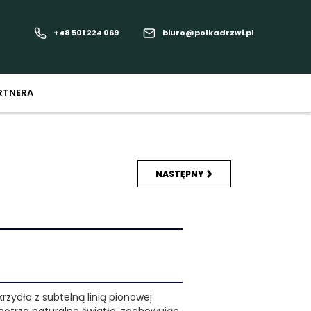
+48 501 224 069
biuro@polkadrzwi.pl
RTNERA
NASTĘPNY
rzydła z subtelną linią pionowej