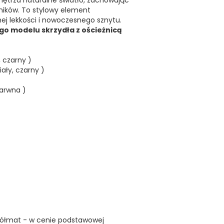
ętrza naturalne światło, zachowując
ików. To stylowy element
nej lekkości i nowoczesnego sznytu.
o modelu skrzydła z ościeżnicą
, czarny )
ały, czarny )
arwna )
5 półmat - w cenie podstawowej