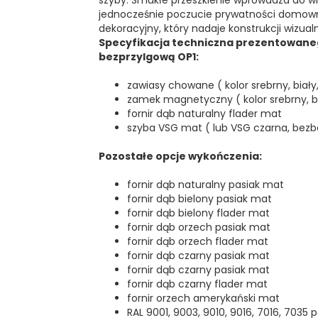
szyby. Smukłe przeszklenie wprowadza do wn
jednocześnie poczucie prywatności domown
dekoracyjny, który nadaje konstrukcji wizual
Specyfikacja techniczna prezentowaneg
bezprzylgową OP1:
zawiasy chowane ( kolor srebrny, biały
zamek magnetyczny ( kolor srebrny, bi
fornir dąb naturalny flader mat
szyba VSG mat ( lub VSG czarna, bezb
Pozostałe opcje wykończenia:
fornir dąb naturalny pasiak mat
fornir dąb bielony pasiak mat
fornir dąb bielony flader mat
fornir dąb orzech pasiak mat
fornir dąb orzech flader mat
fornir dąb czarny pasiak mat
fornir dąb czarny pasiak mat
fornir dąb czarny flader mat
fornir orzech amerykański mat
RAL 9001, 9003, 9010, 9016, 7016, 703