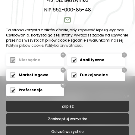
43-512 Bestwinka
NIP 652-000-85-48
E-mail:
Ta strona korzysta z plików cookie, aby zapewnić lepszą wygodę
użytkowania. Korzystając z tej strony, wyrażasz zgodę na używanie
biuro@polkadrzwi.pl
przez nas wszystkich plików cookie zgodnie z warunkami naszej
Polityki plików cookie
,
Polityka prywatności
.
?
?
Niezbędne
Analityczne
?
?
Marketingowe
Funkcjonalne
?
Preferencje
(C) 2023
POLKA
- DRZWI WEWNĘTRZNE - WSZELKIE PRAWA
ZASTRZEŻONE
Zapisz
Zaakceptuj wszystko
Odrzuć wszystkie