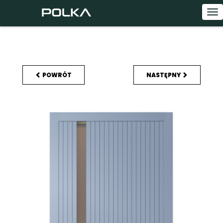
To
na
POWRÓT
NASTĘPNY